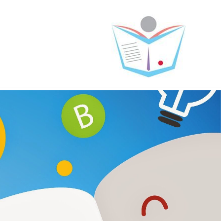
خطي
لى
لمحتوى